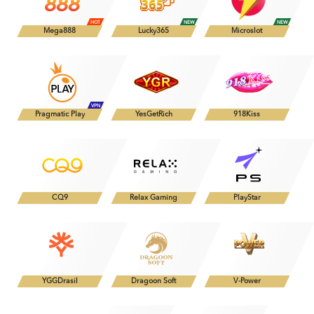
Mega888
Lucky365
Microslot
Pragmatic Play
YesGetRich
918Kiss
CQ9
Relax Gaming
PlayStar
YGGDrasil
Dragoon Soft
V-Power